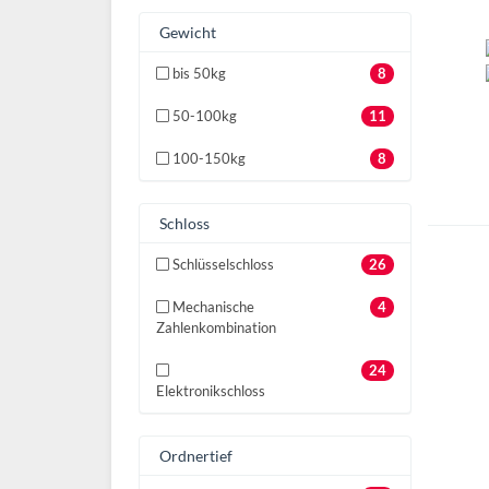
Gewicht
bis 50kg
8
50-100kg
11
100-150kg
8
Schloss
Schlüsselschloss
26
Mechanische
4
Zahlenkombination
24
Elektronikschloss
Ordnertief