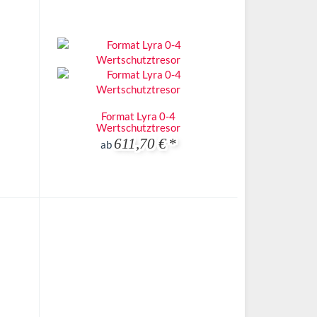
Format Lyra 0-4
Wertschutztresor
611,70 €
*
ab