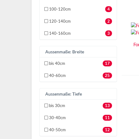
100-120cm
4
120-140cm
2
140-160cm
3
Fo
Aussenmaße: Breite
bis 40cm
17
40-60cm
25
Aussenmaße: Tiefe
bis 30cm
13
30-40cm
11
40-50cm
12