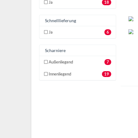
Ja
18
Schnelllieferung
Ja
6
Scharniere
Außenliegend
7
Innenliegend
19