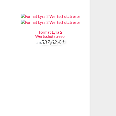
Format Lyra 2
Wertschutztresor
537,62 €
*
ab