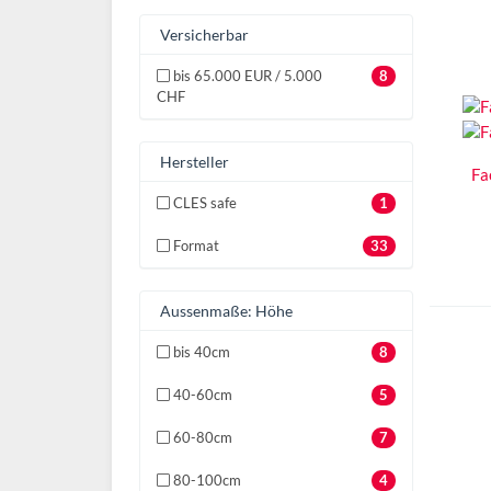
Versicherbar
bis 65.000 EUR / 5.000
8
CHF
Hersteller
Fa
CLES safe
1
Format
33
Aussenmaße: Höhe
bis 40cm
8
40-60cm
5
60-80cm
7
80-100cm
4