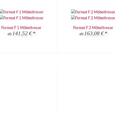
Format F 1 Möbeltresor
Format F 2 Möbeltresor
141,52 €
*
163,08 €
*
ab
ab