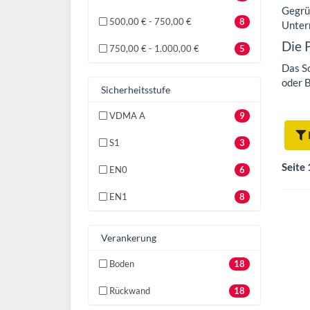
Gegrü
500,00 € - 750,00 €
8
Unter
Die 
750,00 € - 1.000,00 €
5
Das S
oder 
Sicherheitsstufe
VDMA A
9
S1
3
Seite 
EN0
6
EN1
8
Verankerung
Boden
18
Rückwand
18