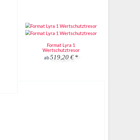
Format Lyra 1
Wertschutztresor
519,20 €
*
ab