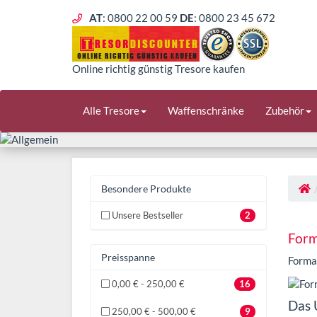
AT
: 0800 22 00 59
DE
: 0800 23 45 672
Online richtig günstig Tresore kaufen
Alle Tresore
Waffenschränke
Zubehör
Besondere Produkte
Unsere Bestseller
2
Form
Preisspanne
Form
0,00 € - 250,00 €
16
Das
250,00 € - 500,00 €
9