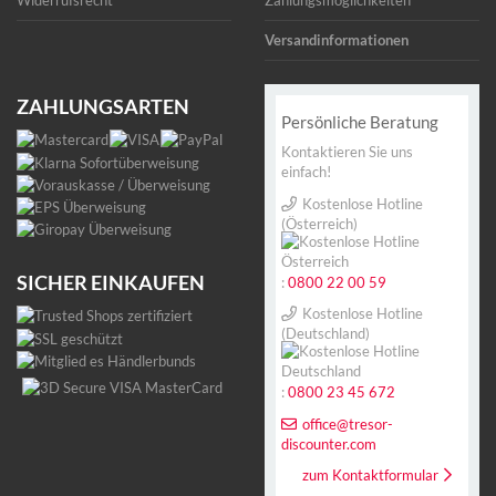
Widerrufsrecht
Zahlungsmöglichkeiten
Versandinformationen
ZAHLUNGSARTEN
Persönliche Beratung
Kontaktieren Sie uns
einfach!
Kostenlose Hotline
(Österreich)
SICHER EINKAUFEN
:
0800 22 00 59
Kostenlose Hotline
(Deutschland)
:
0800 23 45 672
office@tresor-
discounter.com
zum Kontaktformular