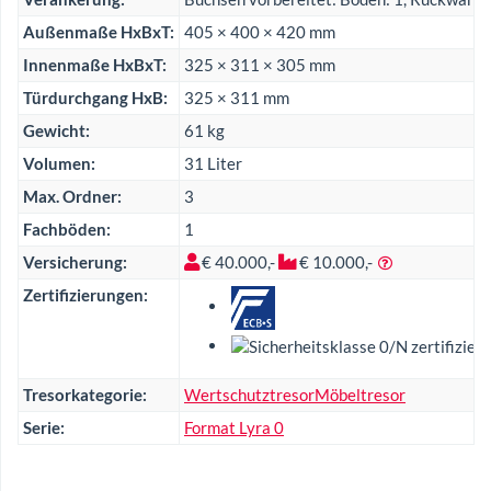
Außenmaße HxBxT:
405 × 400 × 420 mm
Innenmaße HxBxT:
325 × 311 × 305 mm
Türdurchgang HxB:
325 × 311 mm
Gewicht:
61 kg
Volumen:
31 Liter
Max. Ordner:
3
Fachböden:
1
Versicherung:
€ 40.000,-
€ 10.000,-
Zertifizierungen:
Tresorkategorie:
Wertschutztresor
Möbeltresor
Serie:
Format Lyra 0