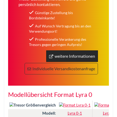
persönlich kontaktieren.
Günstige Zustellung bis
Bordsteinkante!
Auf Wunsch Vertragung bis an den
Verwendungsort!
Professionelle Verankerung des
Tresors gegen geringen Aufpreis!
weitere Informationen
Individuelle Versandkostenanfrage
Modellübersicht Format Lyra 0
Modell:
Lyra 0-1
Lyra 0-