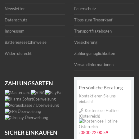
Newsletter
Feuerschutz
Datenschutz
Tipps zum Tresorkauf
Impressum
Transportfragebogen
Batteriegesetzhinweise
Versicherung
Widerrufsrecht
Zahlungsmöglichkeiten
Versandinformationen
ZAHLUNGSARTEN
Persönliche Beratung
Kontaktieren Sie uns
einfach!
Kostenlose Hotline
(Österreich)
SICHER EINKAUFEN
:
0800 22 00 59