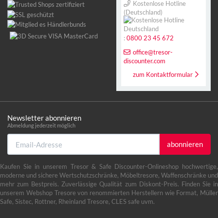
Kostenlose Hotline
(Deutschland)
:
0800 23 45 672
office@tresor-
discounter.com
zum Kontaktformular
Newsletter abonnieren
Abmeldung jederzeit möglich
Email-
abonnieren
Adresse
Kaufen Sie in unserem Tresor & Safe Discounter-Onlineshop hochwertige,
moderne und sichere Wertschutzschränke, Möbeltresore, Waffenschränke und
mehr zum Bestpreis. Zuverlässige Qualität zum Diskont-Preis. Finden Sie in
unserem Webshop Tresore von renommierten Herstellern wie Format, Müller
Safe, Sistec, Rottner, Rheinland Tresore, CLES safe uvm.