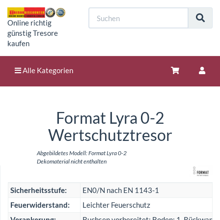
Online richtig
günstig Tresore
kaufen
Alle Kategorien
Format Lyra 0-2
Wertschutztresor
Abgebildetes Modell: Format Lyra 0-2
Dekomaterial nicht enthalten
Sicherheitsstufe:
EN0/N nach EN 1143-1
Feuerwiderstand:
Leichter Feuerschutz
Verankerung:
Buchsen vorbereitet: Boden: 1, Rückwand: