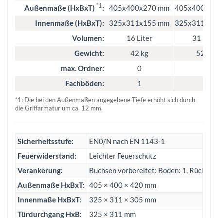
*1
Außenmaße (HxBxT)
:
405x400x270 mm
405x400x42
Innenmaße (HxBxT):
325x311x155 mm
325x311x30
Volumen:
16 Liter
31 Liter
Gewicht:
42 kg
52 kg
max. Ordner:
0
3
Fachböden:
1
1
*1: Die bei den Außenmaßen angegebene Tiefe erhöht sich durch
die Griffarmatur um ca. 12 mm.
Sicherheitsstufe:
EN0/N nach EN 1143-1
Feuerwiderstand:
Leichter Feuerschutz
Verankerung:
Buchsen vorbereitet: Boden: 1, Rückwan
Außenmaße HxBxT:
405 × 400 × 420 mm
Innenmaße HxBxT:
325 × 311 × 305 mm
Türdurchgang HxB:
325 × 311 mm