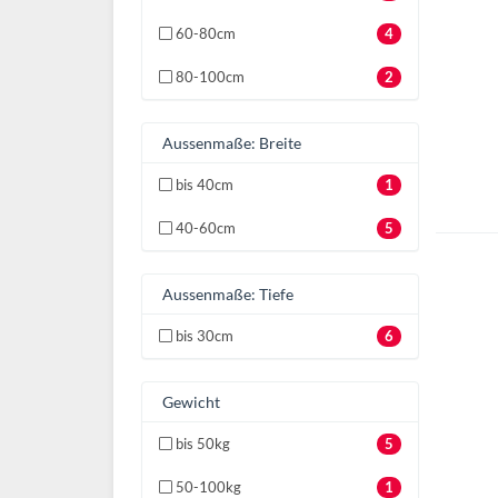
60-80cm
4
80-100cm
2
Aussenmaße: Breite
bis 40cm
1
40-60cm
5
Aussenmaße: Tiefe
bis 30cm
6
Gewicht
bis 50kg
5
50-100kg
1