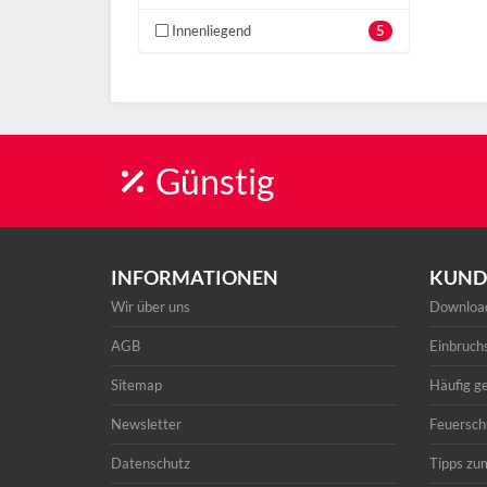
Innenliegend
5
Günstig
INFORMATIONEN
KUND
Wir über uns
Downloa
AGB
Einbruch
Sitemap
Häufig ge
Newsletter
Feuersch
Datenschutz
Tipps zu