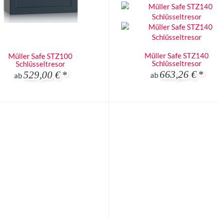
Müller Safe STZ140
Müller Safe STZ100
Schlüsseltresor
Schlüsseltresor
663,26 €
*
529,00 €
*
ab
ab