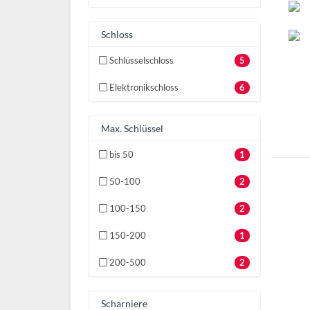
Schloss
Schlüsselschloss
5
Elektronikschloss
6
Max. Schlüssel
bis 50
1
50-100
2
100-150
2
150-200
1
200-500
2
Scharniere