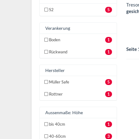
Tresor
S2
5
gesic
Verankerung
Boden
1
Seite 
Rückwand
1
Hersteller
Müller Safe
5
Rottner
1
Aussenmaße: Höhe
bis 40cm
1
40-60cm
3