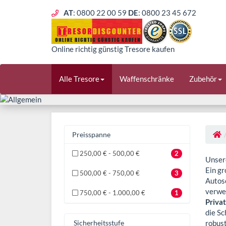
AT
: 0800 22 00 59
DE
: 0800 23 45 672
Online richtig günstig Tresore kaufen
Alle Tresore
Waffenschränke
Zubehör
Preisspanne
250,00 € - 500,00 €
2
Unsere
Ein gr
500,00 € - 750,00 €
3
Autosc
verwen
750,00 € - 1.000,00 €
1
Priva
die Sc
Sicherheitsstufe
robust