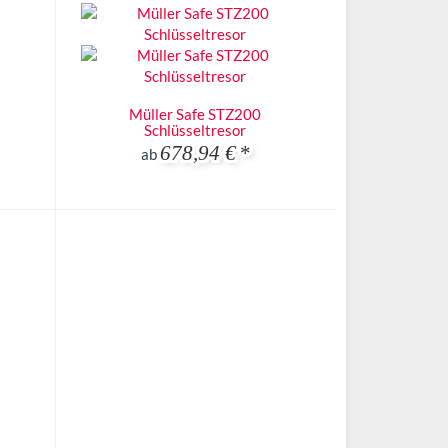
Müller Safe STZ200
Schlüsseltresor
678,94 €
*
ab