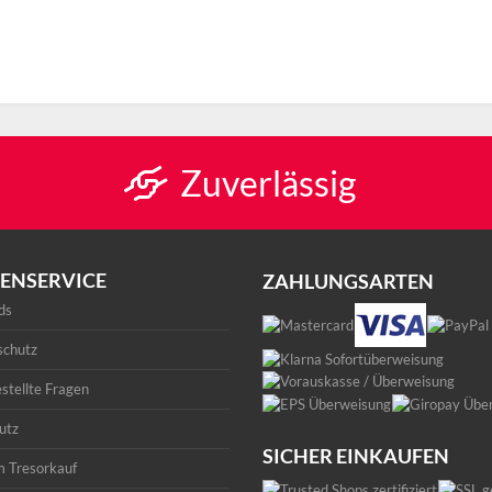
Zuverlässig
ENSERVICE
ZAHLUNGSARTEN
ds
schutz
stellte Fragen
utz
SICHER EINKAUFEN
m Tresorkauf