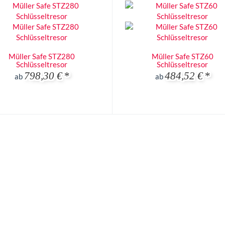
Müller Safe STZ280
Müller Safe STZ60
Schlüsseltresor
Schlüsseltresor
798,30 €
*
484,52 €
*
ab
ab