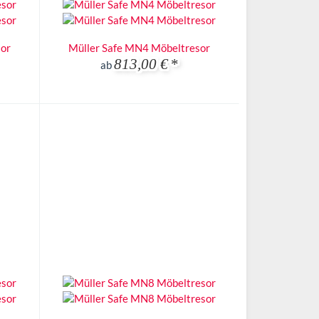
sor
Müller Safe MN4 Möbeltresor
813,00 €
*
ab