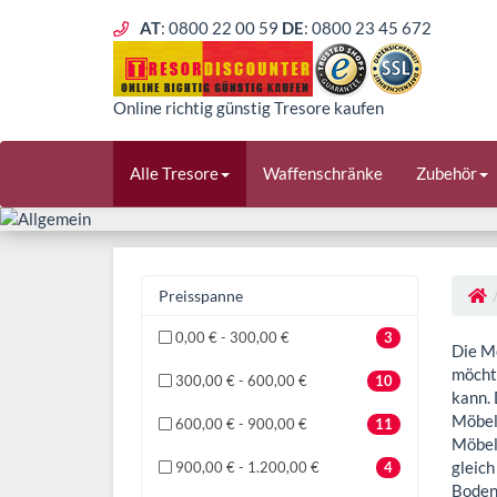
AT
: 0800 22 00 59
DE
: 0800 23 45 672
Online richtig günstig Tresore kaufen
Alle Tresore
Waffenschränke
Zubehör
Preisspanne
0,00 € - 300,00 €
3
Die Mö
möcht
300,00 € - 600,00 €
10
kann.
Möbelt
600,00 € - 900,00 €
11
Möbel
gleic
900,00 € - 1.200,00 €
4
Bodenv