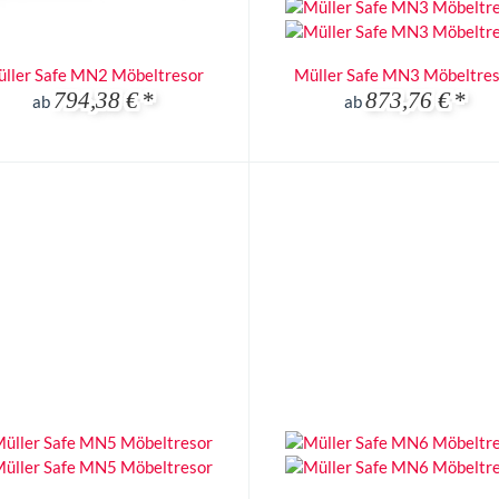
ller Safe MN2 Möbeltresor
Müller Safe MN3 Möbeltre
794,38 €
*
873,76 €
*
ab
ab