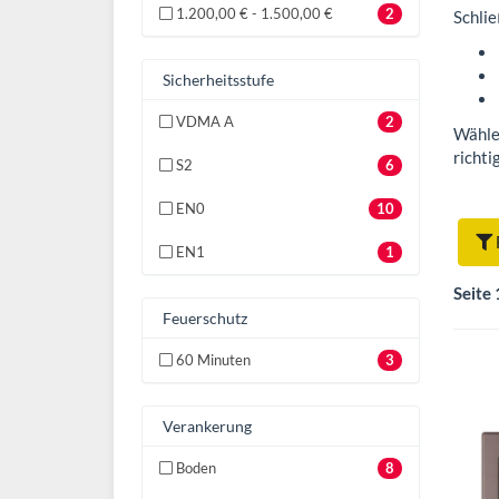
1.200,00 € - 1.500,00 €
2
Schli
Sicherheitsstufe
VDMA A
2
Wähle
richti
S2
6
EN0
10
EN1
1
Seite 
Feuerschutz
60 Minuten
3
Verankerung
Boden
8