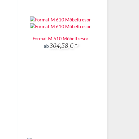
Format M 610 Möbeltresor
304,58 €
*
ab