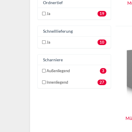
Ordnertief
Mü
Ja
19
Schnelllieferung
Ja
10
Scharniere
Außenliegend
3
Innenliegend
27
Mü