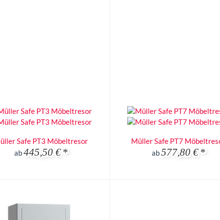
üller Safe PT3 Möbeltresor
Müller Safe PT7 Möbeltres
445,50 €
*
577,80 €
*
ab
ab