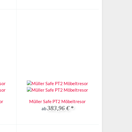
or
Müller Safe PT2 Möbeltresor
383,96 €
*
ab