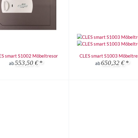
ES smart S1002 Möbeltresor
CLES smart S1003 Möbeltre
553,50 €
*
650,32 €
*
ab
ab