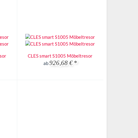
sor
CLES smart S1005 Möbeltresor
926,68 €
*
ab