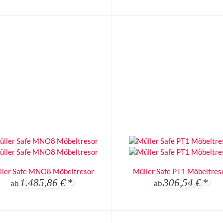
ller Safe MNO8 Möbeltresor
Müller Safe PT1 Möbeltres
1.485,86 €
*
306,54 €
*
ab
ab