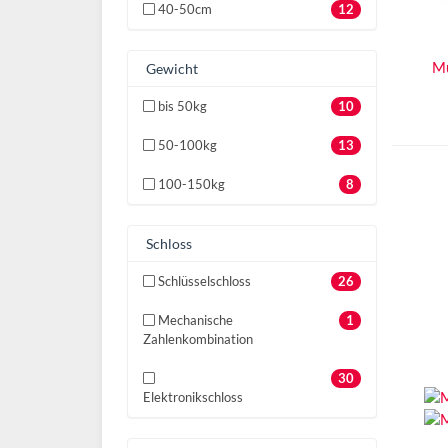
40-50cm
12
Mü
Gewicht
bis 50kg
10
50-100kg
13
100-150kg
8
Schloss
Schlüsselschloss
26
Mechanische
1
Zahlenkombination
30
Elektronikschloss