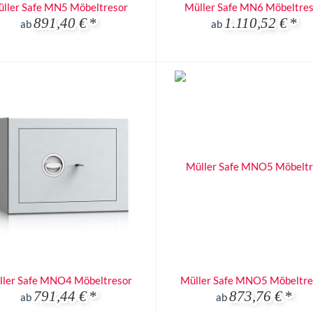
ller Safe MN5 Möbeltresor
Müller Safe MN6 Möbeltre
891,40 €
*
1.110,52 €
*
ab
ab
ller Safe MNO4 Möbeltresor
Müller Safe MNO5 Möbeltre
791,44 €
*
873,76 €
*
ab
ab