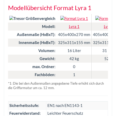
Modellübersicht Format Lyra 1
Modell:
Lyra 1
Lyra 2
Außenmaße (HxBxT):
405x400x270 mm
405x400x42
Innenmaße (HxBxT):
325x311x155 mm
325x311x30
Volumen:
16 Liter
31 Liter
Gewicht:
42 kg
52 kg
max. Ordner:
0
3
Fachböden:
1
1
*1: Die bei den Außenmaßen angegebene Tiefe erhöht sich durch
die Griffarmatur um ca. 12 mm.
Sicherheitsstufe:
EN1 nach EN1143-1
Feuerwiderstand:
Leichter Feuerschutz