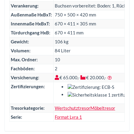
Verankerung:
Buchsen vorbereitet: Boden: 1, Rückwan
Außenmaße HxBxT:
750 × 500 × 420 mm
Innenmaße HxBxT:
670 × 411 × 305 mm
Türdurchgang HxB:
670 × 411 mm
Gewicht:
106 kg
Volumen:
84 Liter
Max. Ordner:
10
Fachböden:
2
Versicherung:
€ 65.000,-
€ 20.000,-
Zertifizierungen:
Tresorkategorie:
Wertschutztresor
Möbeltresor
Serie:
Format Lyra 1