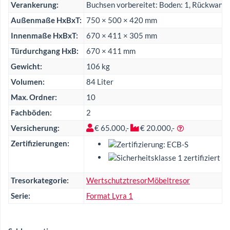
Verankerung:
Buchsen vorbereitet: Boden: 1, Rückwand:
Außenmaße HxBxT:
750 × 500 × 420 mm
Innenmaße HxBxT:
670 × 411 × 305 mm
Türdurchgang HxB:
670 × 411 mm
Gewicht:
106 kg
Volumen:
84 Liter
Max. Ordner:
10
Fachböden:
2
Versicherung:
€ 65.000,-
€ 20.000,-
Zertifizierungen:
Tresorkategorie:
Wertschutztresor
Möbeltresor
Serie:
Format Lyra 1