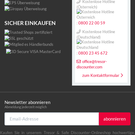
Kostenlose Hotline
(Österreich)
SICHER EINKAUFEN
:
0800 22 00 59
Kostenlose Hotline
(Deutschland)
:
0800 23 45 672
office@tresor-
discounter.com
zum Kontaktformular
Newsletter abonnieren
Abmeldung jederzeit möglich
Email-
abonnieren
Adresse
Kaufen Sie in unserem Tresor & Safe Discounter-Onlineshop hochwertige,