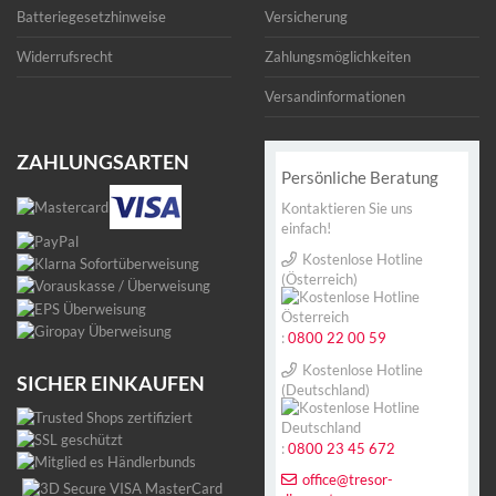
Batteriegesetzhinweise
Versicherung
Widerrufsrecht
Zahlungsmöglichkeiten
Versandinformationen
ZAHLUNGSARTEN
Persönliche Beratung
Kontaktieren Sie uns
einfach!
Kostenlose Hotline
(Österreich)
:
0800 22 00 59
Kostenlose Hotline
SICHER EINKAUFEN
(Deutschland)
:
0800 23 45 672
office@tresor-