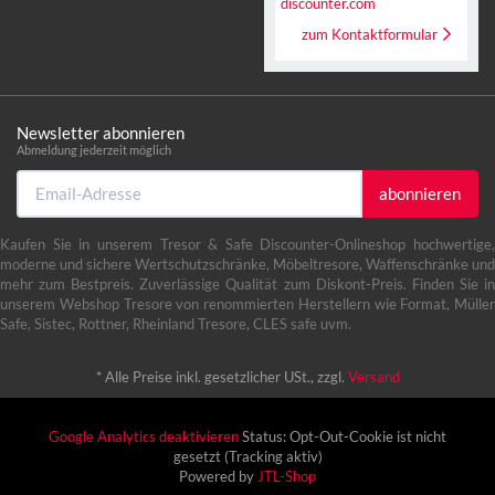
discounter.com
zum Kontaktformular
Newsletter abonnieren
Abmeldung jederzeit möglich
Email-
abonnieren
Adresse
Kaufen Sie in unserem Tresor & Safe Discounter-Onlineshop hochwertige,
moderne und sichere Wertschutzschränke, Möbeltresore, Waffenschränke und
mehr zum Bestpreis. Zuverlässige Qualität zum Diskont-Preis. Finden Sie in
unserem Webshop Tresore von renommierten Herstellern wie Format, Müller
Safe, Sistec, Rottner, Rheinland Tresore, CLES safe uvm.
*
Alle Preise inkl. gesetzlicher USt., zzgl.
Versand
Google Analytics deaktivieren
Status: Opt-Out-Cookie ist nicht
gesetzt (Tracking aktiv)
Powered by
JTL-Shop