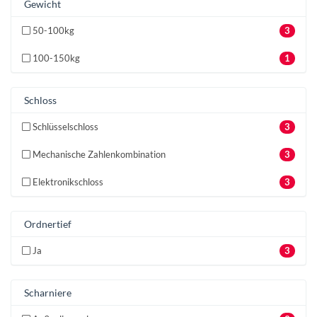
Gewicht
50-100kg
3
100-150kg
1
Schloss
Schlüsselschloss
3
Mechanische Zahlenkombination
3
Elektronikschloss
3
Ordnertief
Ja
3
Scharniere