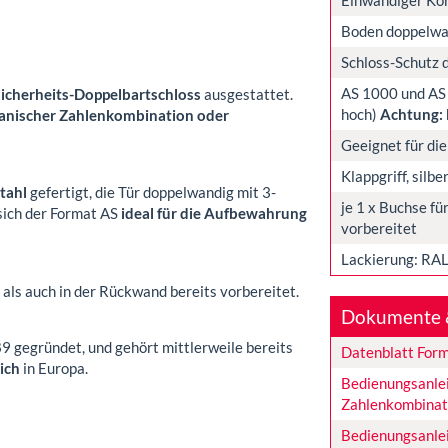
Boden doppelwa
Schloss-Schutz 
AS 1000 und AS
icherheits-Doppelbartschloss
ausgestattet.
hoch)
Achtung: 
nischer Zahlenkombination oder
Geeignet für di
Klappgriff, silb
tahl
gefertigt, die Tür doppelwandig mit 3-
je 1 x Buchse f
 sich der Format AS
ideal für die Aufbewahrung
vorbereitet
Lackierung: RAL
ls auch in der Rückwand bereits vorbereitet.
Dokumente 
gegründet, und gehört mittlerweile bereits
Datenblatt For
ich
in Europa.
Bedienungsanle
Zahlenkombinat
Bedienungsanlei