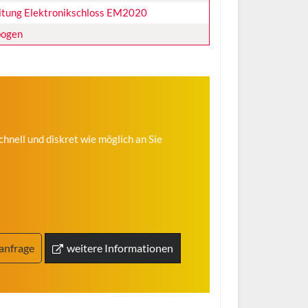
itung Elektronikschloss EM2020
bogen
hnell und diskret wie möglich an Sie
anfrage
weitere Informationen