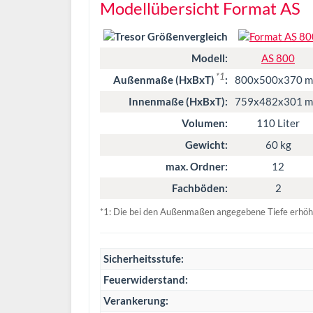
Modellübersicht Format AS
Modell:
AS 800
*1
Außenmaße (HxBxT)
:
800x500x370 
Innenmaße (HxBxT):
759x482x301 
Volumen:
110 Liter
Gewicht:
60 kg
max. Ordner:
12
Fachböden:
2
*1: Die bei den Außenmaßen angegebene Tiefe erhöht
Sicherheitsstufe:
Feuerwiderstand:
Verankerung: