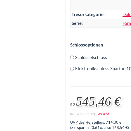
Tresorkategorie:
Dok
Serie:
For
Schlossoptionen
Schlüsselschloss
Elektronikschloss Spartan 1
545,46 €
ab
inkl. 20% USt. , zzgl.
Versand
UVP des Herstellers
:
714,00 €
(Sie sparen
23.61%
, also
168,54 €
)