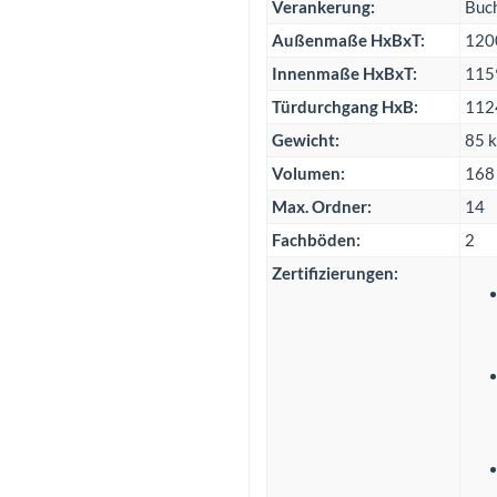
Verankerung:
Buch
Außenmaße HxBxT:
120
Innenmaße HxBxT:
115
Türdurchgang HxB:
112
Gewicht:
85 
Volumen:
168 
Max. Ordner:
14
Fachböden:
2
Zertifizierungen: