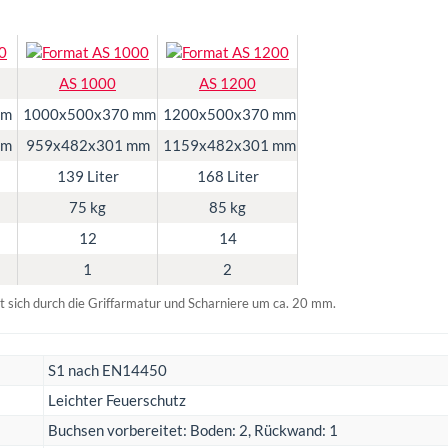
AS 1000
AS 1200
mm
1000x500x370 mm
1200x500x370 mm
mm
959x482x301 mm
1159x482x301 mm
139 Liter
168 Liter
75 kg
85 kg
12
14
1
2
 sich durch die Griffarmatur und Scharniere um ca. 20 mm.
S1 nach EN14450
Leichter Feuerschutz
Buchsen vorbereitet: Boden: 2, Rückwand: 1