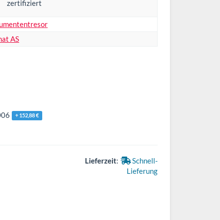
umententresor
mat AS
006
+ 152,88 €
Lieferzeit
:
Schnell-
Lieferung