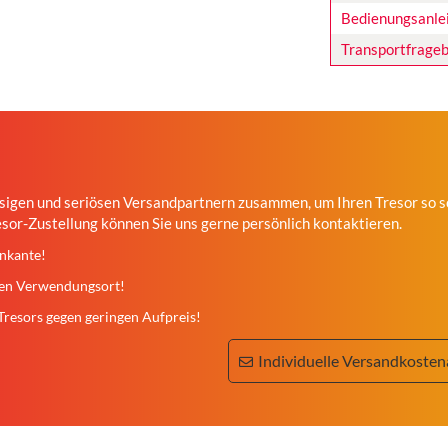
Bedienungsanle
Transportfrage
ssigen und seriösen Versandpartnern zusammen, um Ihren Tresor so sc
esor-Zustellung können Sie uns gerne persönlich kontaktieren.
inkante!
den Verwendungsort!
Tresors gegen geringen Aufpreis!
Individuelle Versandkosten