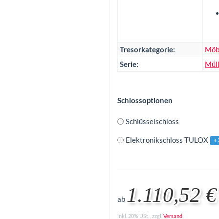
Tresorkategorie:
Möb
Serie:
Mül
Schlossoptionen
Schlüsselschloss
Elektronikschloss TULOX
+ 
1.110,52 €
ab
inkl. 20% USt. , zzgl.
Versand