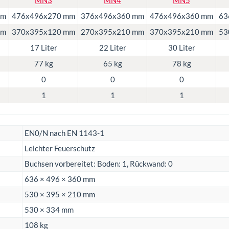
MN3
MN4
MN5
mm
476x496x270 mm
376x496x360 mm
476x496x360 mm
63
mm
370x395x120 mm
270x395x210 mm
370x395x210 mm
53
17 Liter
22 Liter
30 Liter
77 kg
65 kg
78 kg
0
0
0
1
1
1
EN0/N nach EN 1143-1
Leichter Feuerschutz
Buchsen vorbereitet: Boden: 1, Rückwand: 0
636 × 496 × 360 mm
530 × 395 × 210 mm
530 × 334 mm
108 kg