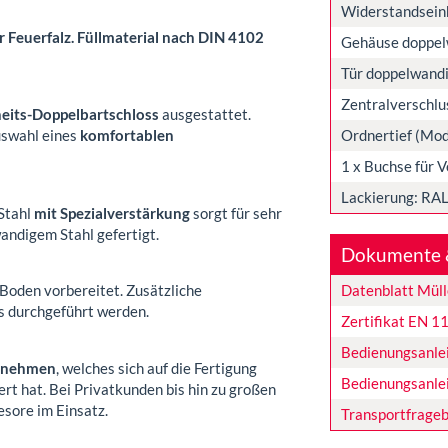
Widerstandseinhe
Feuerfalz. Füllmaterial nach DIN 4102
Gehäuse doppel
Tür doppelwandi
Zentralverschlu
heits-Doppelbartschloss
ausgestattet.
Ordnertief (Mo
uswahl eines
komfortablen
1 x Buchse für 
Lackierung: RAL
Stahl
mit Spezialverstärkung
sorgt für sehr
wandigem Stahl gefertigt.
Dokumente 
Datenblatt Mül
 Boden vorbereitet. Zusätzliche
s durchgeführt werden.
Zertifikat EN 1
Bedienungsanle
ernehmen
, welches sich auf die Fertigung
Bedienungsanle
ert hat. Bei Privatkunden bis hin zu großen
sore im Einsatz.
Transportfrage