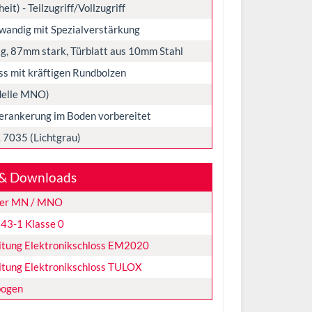
it) - Teilzugriff/Vollzugriff
wandig mit Spezialverstärkung
g, 87mm stark, Türblatt aus 10mm Stahl
ss mit kräftigen Rundbolzen
delle MNO)
Verankerung im Boden vorbereitet
 7035 (Lichtgrau)
& Downloads
ler MN / MNO
143-1 Klasse 0
itung Elektronikschloss EM2020
itung Elektronikschloss TULOX
bogen