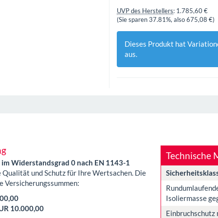
UVP des Herstellers
:
1.785,60 €
(Sie sparen
37.81%
, also
675,08 €
)
Dieses Produkt hat Variation
aus.
ng
Technische 
dS im Widerstandsgrad 0 nach EN 1143-1
 Qualität und Schutz für Ihre Wertsachen. Die
Sicherheitsklas
ende Versicherungssummen:
Rundumlaufender
Isoliermasse ge
00,00
UR 10.000,00
Einbruchschutz 