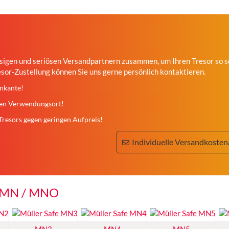
ssigen und seriösen Versandpartnern zusammen, um Ihren Tresor so sc
esor-Zustellung können Sie uns gerne persönlich kontaktieren.
inkante!
den Verwendungsort!
Tresors gegen geringen Aufpreis!
Individuelle Versandkosten
e MN / MNO