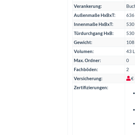
Verankerung:
Buch
Außenmaße HxBxT:
636
Innenmaße HxBxT:
530
Türdurchgang HxB:
530
Gewicht:
108
Volumen:
43 L
Max. Ordner:
0
Fachböden:
2
Versicherung:
€
Zertifizierungen: