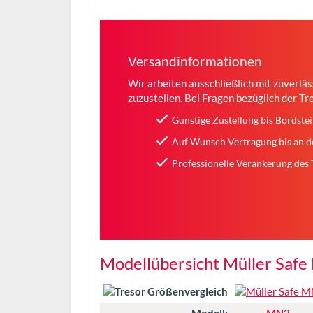
Versandinformationen
Wir arbeiten ausschließlich mit zuverlä
zuzustellen. Bei Fragen bezüglich der Tr
Günstige Zustellung bis Bordste
Auf Wunsch Vertragung bis an 
Professionelle Verankerung des 
Modellübersicht Müller Saf