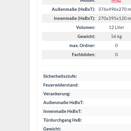
Modell:
MN2
Außenmaße (HxBxT):
376x496x270 
Innenmaße (HxBxT):
270x395x120 
Volumen:
12 Liter
Gewicht:
56 kg
max. Ordner:
0
Fachböden:
0
Sicherheitsstufe:
Feuerwiderstand:
Verankerung:
Außenmaße HxBxT:
Innenmaße HxBxT:
Türdurchgang HxB:
Gewicht: