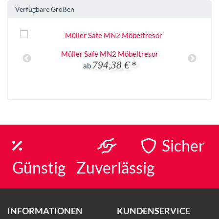
Verfügbare Größen
Müller Safe MN2 Möbeltresor
794,38 €
*
ab
Sicher
Günstig
Zuverlässig
INFORMATIONEN
KUNDENSERVICE