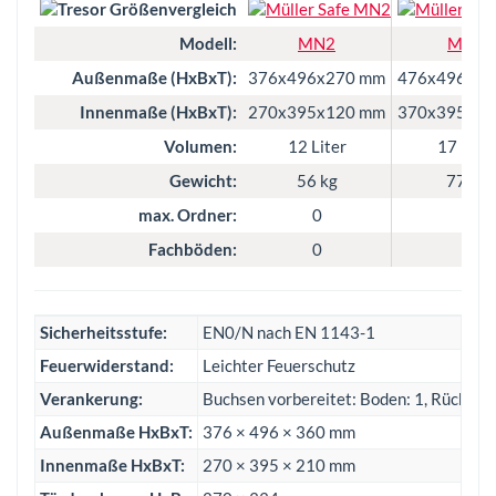
Modell:
MN2
MN3
Außenmaße (HxBxT):
376x496x270 mm
476x496x27
Innenmaße (HxBxT):
270x395x120 mm
370x395x12
Volumen:
12 Liter
17 Liter
Gewicht:
56 kg
77 kg
max. Ordner:
0
0
Fachböden:
0
1
Sicherheitsstufe:
EN0/N nach EN 1143-1
Feuerwiderstand:
Leichter Feuerschutz
Verankerung:
Buchsen vorbereitet: Boden: 1, Rückwan
Außenmaße HxBxT:
376 × 496 × 360 mm
Innenmaße HxBxT:
270 × 395 × 210 mm