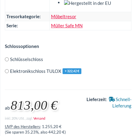
Tresorkategorie:
Möbeltresor
Serie:
Müller Safe MN
Schlossoptionen
Schlüsselschloss
Elektronikschloss TULOX
+ 322,42 €
Lieferzeit
:
Schnell-
813,00 €
Lieferung
ab
inkl. 20% USt. , zzgl.
Versand
UVP des Herstellers
:
1.255,20 €
(Sie sparen
35.23%
, also
442,20 €
)