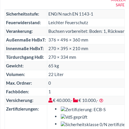
Sicherheitsstufe:
EN0/N nach EN 1143-1
Feuerwiderstand:
Leichter Feuerschutz
Verankerung:
Buchsen vorbereitet: Boden: 1, Rückwand:
Außenmaße HxBxT:
376 × 496 × 360 mm
Innenmaße HxBxT:
270 × 395 × 210 mm
Türdurchgang HxB:
270 × 334 mm
Gewicht:
65 kg
Volumen:
22 Liter
Max. Ordner:
0
Fachböden:
1
Versicherung:
€ 40.000,-
€ 10.000,-
Zertifizierungen: