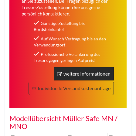
an Sie zuzustellen. Bei Fragen bezüglich der
Tresor-Zustellung können Sie uns gerne
persönlich kontaktieren.
Günstige Zustellung bis
Bordsteinkante!
Auf Wunsch Vertragung bis an den
Verwendungsort!
Professionelle Verankerung des
Tresors gegen geringen Aufpreis!
weitere Informationen
Individuelle Versandkostenanfrage
Modellübersicht Müller Safe MN /
MNO