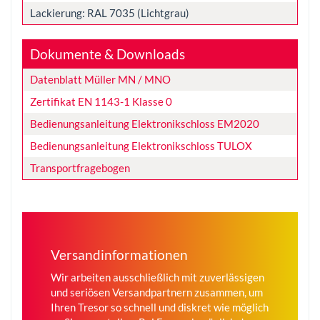
Lackierung: RAL 7035 (Lichtgrau)
Dokumente & Downloads
Datenblatt Müller MN / MNO
Zertifikat EN 1143-1 Klasse 0
Bedienungsanleitung Elektronikschloss EM2020
Bedienungsanleitung Elektronikschloss TULOX
Transportfragebogen
Versandinformationen
Wir arbeiten ausschließlich mit zuverlässigen
und seriösen Versandpartnern zusammen, um
Ihren Tresor so schnell und diskret wie möglich