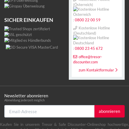
(Österreich)
SICHER EINKAUFEN
:
0800 22 00 59
Kostenlose Hotline
(Deutschland)
:
0800 23 45 672
office@tresor-
discounter.com
zum Kontaktformular
Newsletter abonnieren
Abmeldung jederzeit möglich
Email-
abonnieren
Adresse
Kaufen Sie in unserem Tresor & Safe Discounter-Onlineshop hochwertige,