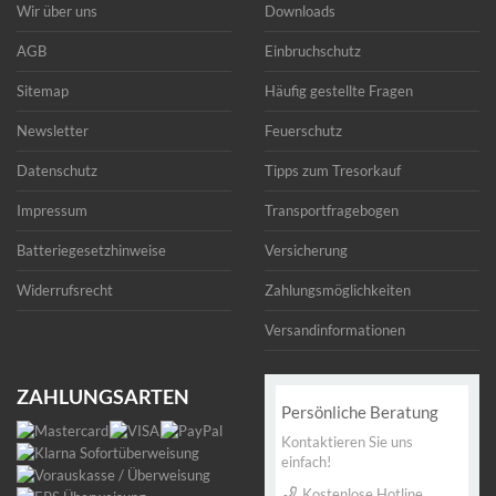
Wir über uns
Downloads
AGB
Einbruchschutz
Sitemap
Häufig gestellte Fragen
Newsletter
Feuerschutz
Datenschutz
Tipps zum Tresorkauf
Impressum
Transportfragebogen
Batteriegesetzhinweise
Versicherung
Widerrufsrecht
Zahlungsmöglichkeiten
Versandinformationen
ZAHLUNGSARTEN
Persönliche Beratung
Kontaktieren Sie uns
einfach!
Kostenlose Hotline