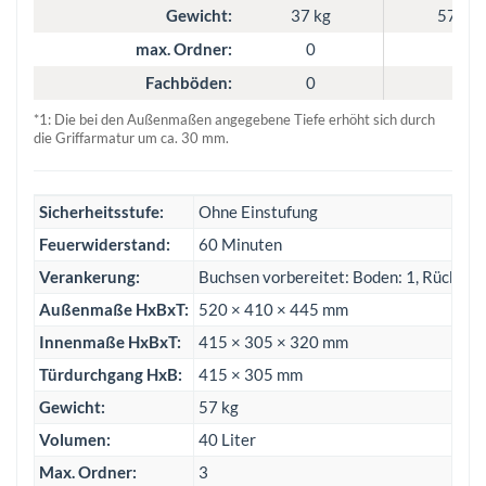
Gewicht:
37 kg
57 kg
max. Ordner:
0
3
Fachböden:
0
1
*1: Die bei den Außenmaßen angegebene Tiefe erhöht sich durch
die Griffarmatur um ca. 30 mm.
Sicherheitsstufe:
Ohne Einstufung
Feuerwiderstand:
60 Minuten
Verankerung:
Buchsen vorbereitet: Boden: 1, Rückwan
Außenmaße HxBxT:
520 × 410 × 445 mm
Innenmaße HxBxT:
415 × 305 × 320 mm
Türdurchgang HxB:
415 × 305 mm
Gewicht:
57 kg
Volumen:
40 Liter
Max. Ordner:
3