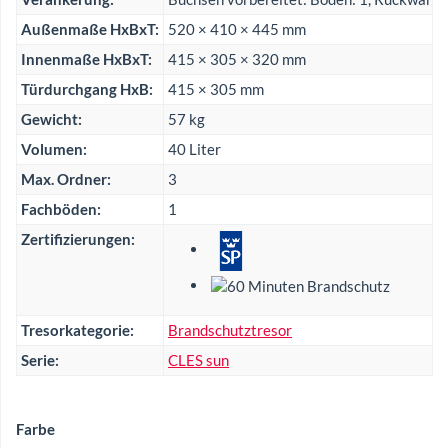
Außenmaße HxBxT:
520 × 410 × 445 mm
Innenmaße HxBxT:
415 × 305 × 320 mm
Türdurchgang HxB:
415 × 305 mm
Gewicht:
57 kg
Volumen:
40 Liter
Max. Ordner:
3
Fachböden:
1
Zertifizierungen:
Tresorkategorie:
Brandschutztresor
Serie:
CLES sun
Farbe