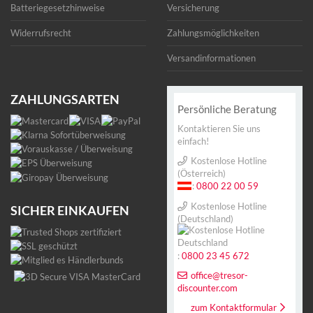
Batteriegesetzhinweise
Versicherung
Widerrufsrecht
Zahlungsmöglichkeiten
Versandinformationen
ZAHLUNGSARTEN
Persönliche Beratung
Kontaktieren Sie uns
einfach!
Kostenlose Hotline
(Österreich)
:
0800 22 00 59
Kostenlose Hotline
SICHER EINKAUFEN
(Deutschland)
:
0800 23 45 672
office@tresor-
discounter.com
zum Kontaktformular