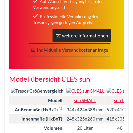
Auf Wunsch Vertragung bis an den
Verwendungsort!
Professionelle Verankerung des
Tresors gegen geringen Aufpreis!
weitere Informationen
Individuelle Versandkostenanfrage
Modellübersicht CLES sun
Modell:
sun SMALL
sun LAR
*1
Außenmaße (HxBxT)
:
344x424x388 mm
520x410x44
Innenmaße (HxBxT):
245x325x260 mm
415x305x32
Volumen:
20 Liter
40 Liter