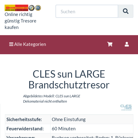
Online richtig
günstig Tresore
kaufen
Alle Kategorien
CLES sun LARGE
Brandschutztresor
Abgebildetes Modell: CLES sun LARGE
Dekomaterial nicht enthalten
Sicherheitsstufe:
Ohne Einstufung
Feuerwiderstand:
60 Minuten
Verankerung:
Buchsen vorbereitet: Boden: 1, Rückwand: